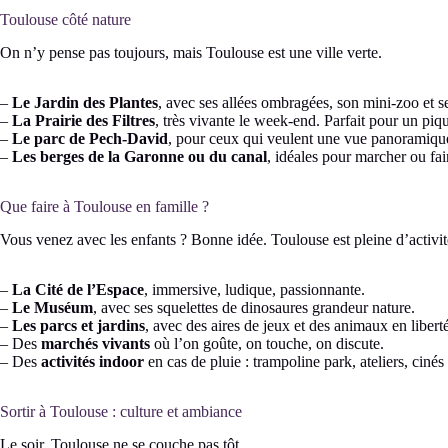
Toulouse côté nature
On n’y pense pas toujours, mais Toulouse est une ville verte.
–
Le Jardin des Plantes
, avec ses allées ombragées, son mini-zoo et se
–
La Prairie des Filtres
, très vivante le week-end. Parfait pour un piq
–
Le parc de Pech-David
, pour ceux qui veulent une vue panoramique 
–
Les berges de la Garonne ou du canal
, idéales pour marcher ou fair
Que faire à Toulouse en famille ?
Vous venez avec les enfants ? Bonne idée. Toulouse est pleine d’activit
–
La Cité de l’Espace
, immersive, ludique, passionnante.
–
Le Muséum
, avec ses squelettes de dinosaures grandeur nature.
–
Les parcs et jardins
, avec des aires de jeux et des animaux en liberté
– Des
marchés vivants
où l’on goûte, on touche, on discute.
– Des
activités indoor
en cas de pluie : trampoline park, ateliers, cinés
Sortir à Toulouse : culture et ambiance
Le soir, Toulouse ne se couche pas tôt.