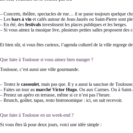
– Concerts, théâtre, spectacles de rue… il se passe toujours quelque ch
– Les
bars à vin
et cafés autour de Jean-Jaurès ou Saint-Pierre sont pl
– En été, des
festivals
investissent les places publiques et les berges.
– Si vous aimez la musique live, plusieurs petites salles proposent des c
Et bien sûr, si vous êtes curieux, l’agenda culturel de la ville regorge de
Que faire à Toulouse si vous aimez bien manger ?
Toulouse, c’est aussi une ville gourmande.
– Testez le
cassoulet
, mais pas que. Il y a aussi la saucisse de Toulouse, 
– Faites un tour au
marché Victor Hugo
. Ou aux Carmes. Ou à Saint
– Prenez un apéro en terrasse, même si ce n’est pas l’heure.
– Brunch, goûter, tapas, resto bistronomique : ici, on sait recevoir.
Que faire à Toulouse en un week-end ?
Si vous êtes là pour deux jours, voici une idée simple :